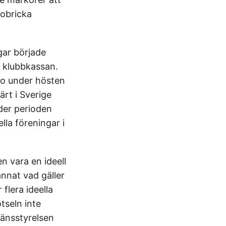
obricka
gar började
l klubbkassan.
go under hösten
ärt i Sverige
der perioden
lla föreningar i
n vara en ideell
nnat vad gäller
flera ideella
tseln inte
Länsstyrelsen