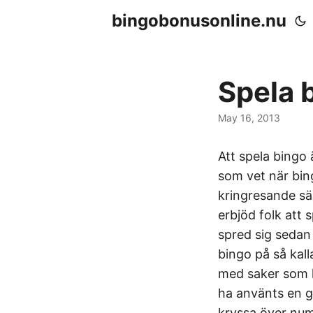
bingobonusonline.nu
Spela 
May 16, 2013
Att spela bingo 
som vet när bin
kringresande s
erbjöd folk att 
spred sig sedan 
bingo på så kal
med saker som k
ha använts en gå
kryssa över numr