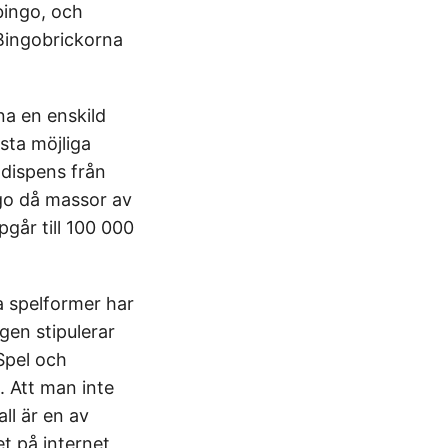
bingo, och
 Bingobrickorna
na en enskild
sta möjliga
 dispens från
go då massor av
går till 100 000
a spelformer har
gen stipulerar
Spel och
. Att man inte
ll är en av
et på internet