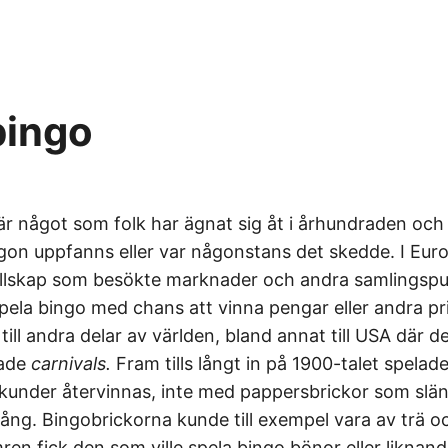
bingo
är något som folk har ägnat sig åt i århundraden och
gon uppfanns eller var någonstans det skedde. I Eur
ällskap som besökte marknader och andra samlingspu
spela bingo med chans att vinna pengar eller andra pr
till andra delar av världen, bland annat till USA där de
lade
carnivals.
Fram tills långt in på 1900-talet spela
under återvinnas, inte med pappersbrickor som slän
ng. Bingobrickorna kunde till exempel vara av trä och 
en fick den som ville spela bingo bönor eller liknan