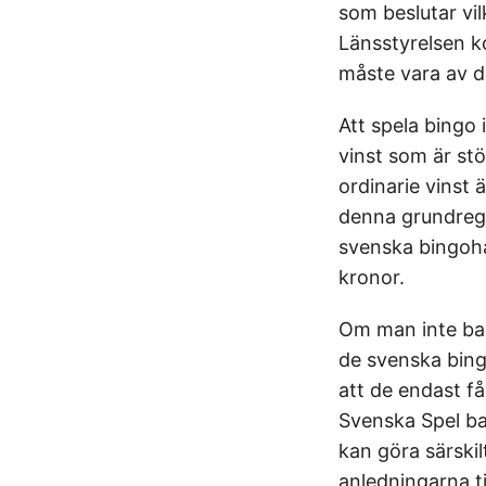
som beslutar vil
Länsstyrelsen k
måste vara av d
Att spela bingo 
vinst som är stö
ordinarie vinst 
denna grundrege
svenska bingoha
kronor.
Om man inte bar
de svenska bingo
att de endast f
Svenska Spel ba
kan göra särskil
anledningarna ti