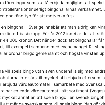
ka föreningar som ska få erbjuda möjlighet att spela 
ontrollerar kontinuerligt bingohallarnas verksamhet.
en godkänd typ för att motverka fusk.
i en bingohall i Sverige innebär att man aldrig kan vin
rre än ett basbelopp. För år 2012 innebär det att stör
är 44 000 kronor. Det händer dock att bingohallar får
l, till exempel i samband med evenemanget Riksbin
llar ordnar bingo gemensamt och högsta vinsten upp
a vill spela bingo utan även underhålla sig med andr
hallarna inte särskilt mycket att erbjuda eftersom la
år erbjuda värdeautomater i samarbete med Svenska 
ra har en enda värdeautomat i sitt sortiment (Vegas)
t mycket annat än att spela bingo i en svensk bingoha
ll att många svenskar som vill spela bingo idag gör d