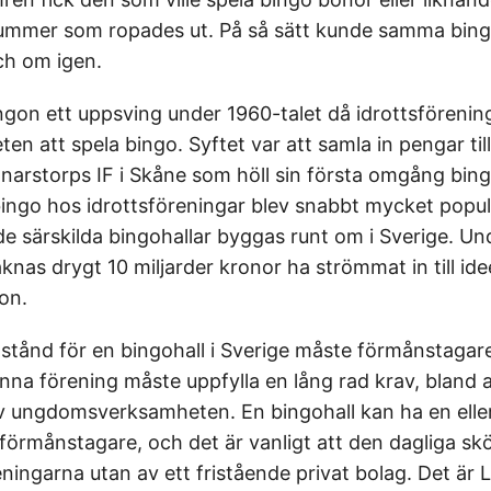
nummer som ropades ut. På så sätt kunde samma bing
h om igen.
ingon ett uppsving under 1960-talet då idrottsförenin
ten att spela bingo. Syftet var att samla in pengar til
nnarstorps IF i Skåne som höll sin första omgång bin
bingo hos idrottsföreningar blev snabbt mycket popul
de särskilda bingohallar byggas runt om i Sverige. Un
knas drygt 10 miljarder kronor ha strömmat in till idee
on.
illstånd för en bingohall i Sverige måste förmånstagare
nna förening måste uppfylla en lång rad krav, bland a
 ungdomsverksamheten. En bingohall kan ha en eller 
förmånstagare, och det är vanligt att den dagliga skö
ningarna utan av ett fristående privat bolag. Det är 