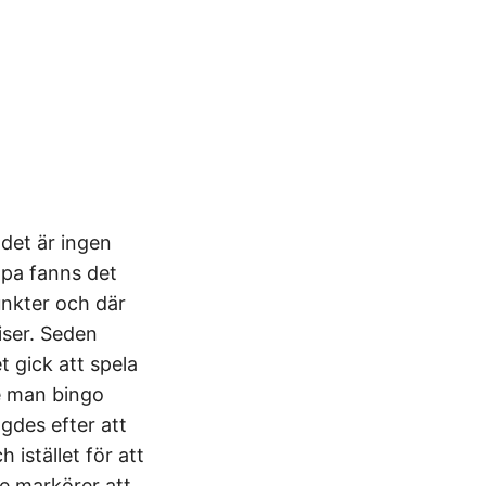
 det är ingen
opa fanns det
nkter och där
iser. Seden
t gick att spela
de man bingo
gdes efter att
istället för att
de markörer att